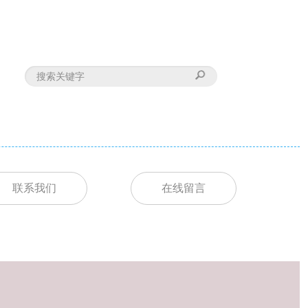
联系我们
在线留言