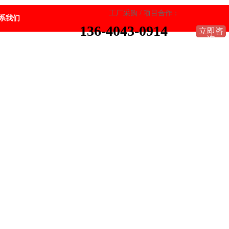
工厂采购 / 项目合作：
系我们
136-4043-0914
立即咨
询