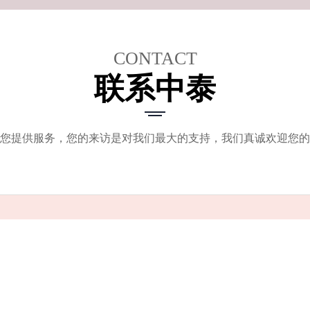
CONTACT
联系中泰
您提供服务，您的来访是对我们最大的支持，我们真诚欢迎您的