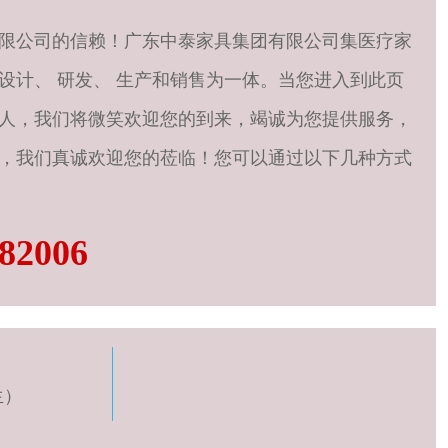
限公司的信赖！广东中泰家具集团有限公司集医疗家
设计、 研发、 生产和销售为一体。当您进入到此页
人，我们将微笑欢迎您的到来，竭诚为您提供服务，
，我们真诚欢迎您的莅临！您可以通过以下几种方式
82006
生）